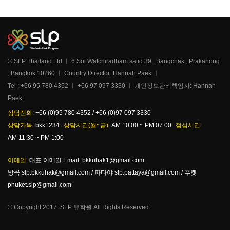
© SLP Thailand Ltd ㅣ 6 Soi Watchiradham satid 39 , Bangchak , Prakanong
, Bangkok 10260 ㅣ Country Director: Hannah Paek ㅣ
Tel : +66 95 780 4352 ㅣ +66 97 097 3330 ㅣ 개인정보관리책임자: Hannah
Paek
상담전화:
+66 (0)95 780 4352 / +66 (0)97 097 3330
상담카톡:
bkk1234
상담시간(월~금):
AM 10:00 ~ PM 07:00
점심시간:
AM 11:30 ~ PM 1:00
이메일:
대표 이메일 Email: bkkuhak1@gmail.com
방콕 slp.bkkuhak@gmail.com / 파타야 slp.pattaya@gmail.com / 푸켓
phuket.slp@gmail.com
© Copyright 2017. SLP 유학원 All Rights Reserved.