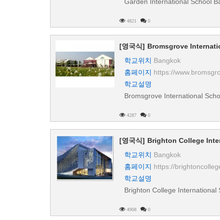
Garden International School 
4821
0
[영국식]
Bromsgrove Internati
학교위치
Bangkok
홈페이지
https://www.bromsgro
학교설명
Bromsgrove International Scho
4287
0
[영국식]
Brighton College Int
학교위치
Bangkok
홈페이지
https://brightoncolleg
학교설명
Brighton College Internationa
4908
0