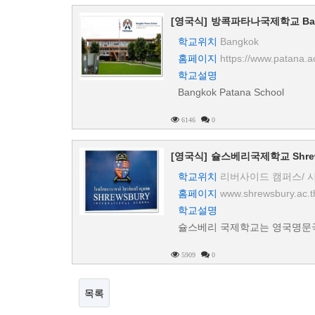
[영국식]
방콕파타나국제학교 Bangk
학교위치
Bangkok
홈페이지
https://www.patana.ac
학교설명
Bangkok Patana School
6146
0
[영국식]
슐스베리국제학교 Shrewsbu
학교위치
리버사이드 캠퍼스/ 
홈페이지
www.shrewsbury.ac.t
학교설명
슐스베리 국제학교는 영국명문국
5909
0
목록