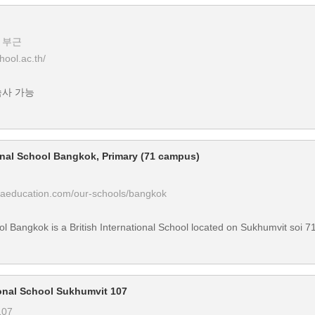
 부근
hool.ac.th/
숙사 가능
onal School Bangkok, Primary (71 campus)
liaeducation.com/our-schools/bangkok
ol Bangkok is a British International School located on Sukhumvit soi 71
ional School Sukhumvit 107
107