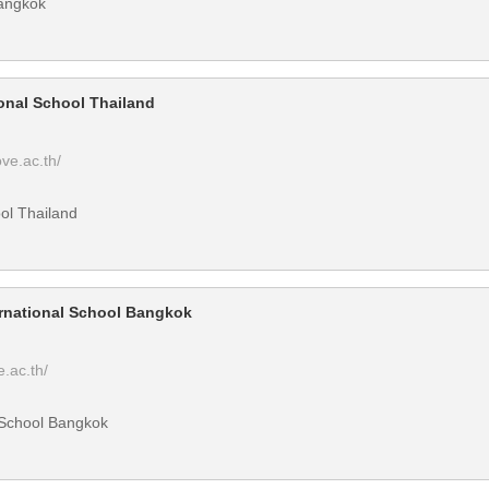
Bangkok
onal School Thailand
ve.ac.th/
ol Thailand
ernational School Bangkok
e.ac.th/
l School Bangkok