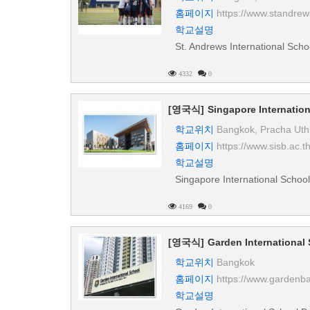
홈페이지
https://www.standre
학교설명
St. Andrews International Sc
4332
0
[영국식]
Singapore Internation
학교위치
Bangkok, Pracha Uthi
홈페이지
https://www.sisb.ac.th
학교설명
Singapore International Schoo
4169
0
[영국식]
Garden International
학교위치
Bangkok
홈페이지
https://www.gardenb
학교설명