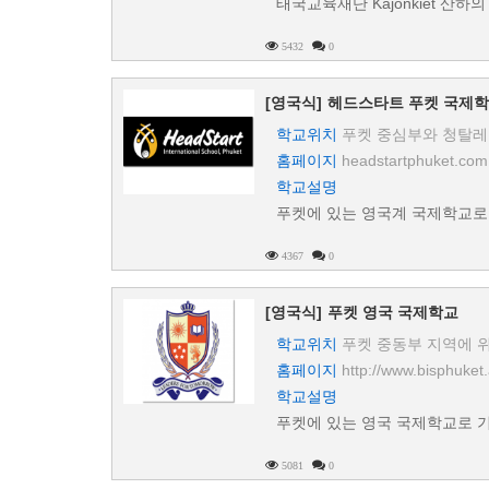
태국교육재단 Kajonkiet 산
5432
0
[영국식]
헤드스타트 푸켓 국제
학교위치
푸켓 중심부와 청탈레
홈페이지
headstartphuket.com
학교설명
푸켓에 있는 영국계 국제학교로
4367
0
[영국식]
푸켓 영국 국제학교
학교위치
푸켓 중동부 지역에 
홈페이지
http://www.bisphuket.
학교설명
푸켓에 있는 영국 국제학교로 
5081
0