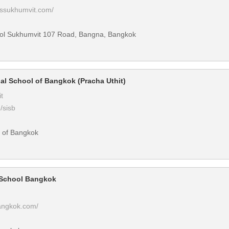
wssukhumvit.com/
hool Sukhumvit 107 Road, Bangna, Bangkok
al School of Bangkok (Pracha Uthit)
t
/sisb
l of Bangkok
 School Bangkok
angkok.com/