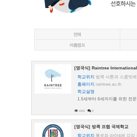
전체
여름캠프
[영국식]
Raintree Internationa
학교위치
방콕 사톤과 스쿰빗에
홈페이지
raintree.ac.th
학교설명
1.5세부터 6세까지를 위한 전
4392
0
[영국식]
방콕 프렙 국제학교
학교위치
통로와 라마4에 각각